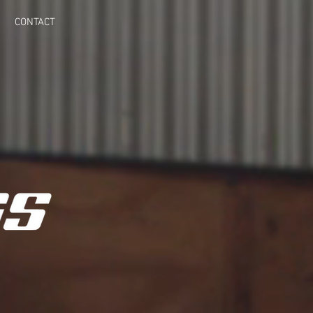
CONTACT